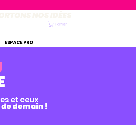
ORTONS NOS IDÉES
Panier
ESPACE PRO
U
E
les et ceux
 de demain !