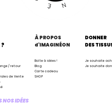
À PROPOS
DONNER
d'IMAGINÉON
DES TISSU
 ?
Boîte à idées !
Je souhaite ach
nge / retour
Blog
Je souhaite don
s
Carte cadeau
rales de Vente
SHOP
s
sé
 NOS IDÉES