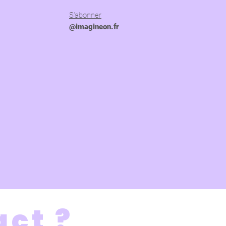
S'abonner
@imagineon.fr
act ?