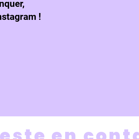
nquer,
nstagram !
este en cont