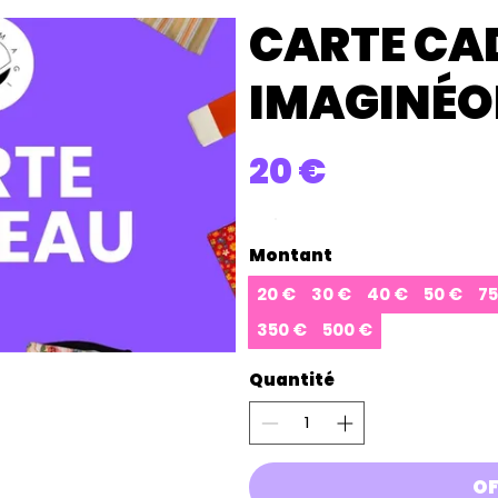
CARTE CA
IMAGINÉ
20 €
Montant
20 €
30 €
40 €
50 €
75
350 €
500 €
Quantité
OF