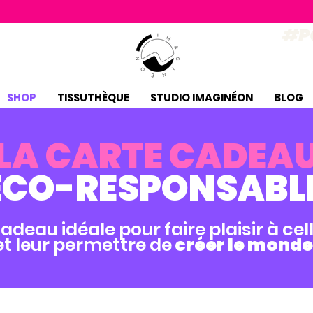
#P
SHOP
TISSUTHÈQUE
STUDIO IMAGINÉON
BLOG
LA CARTE CADEA
ÉCO-RESPONSABL
adeau idéale pour faire plaisir à cel
t leur permettre de
créer le monde