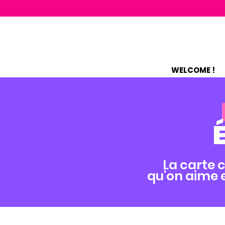
WELCOME !
La carte c
qu'on aime e