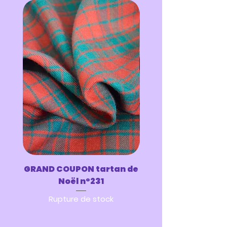
GRAND COUPON tartan de
GRAND COUPON tar
Noël n°231
Rupture de stock