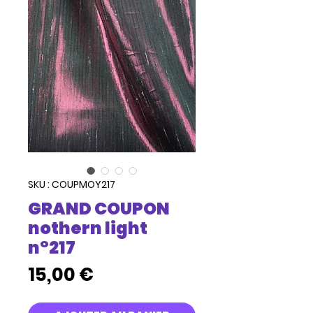
SKU : COUPMOY217
GRAND COUPON
nothern light
n°217
Prix
15,00 €