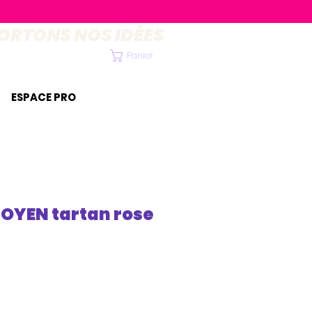
ORTONS NOS IDÉES
Panier
ESPACE PRO
YEN tartan rose
ix