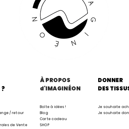
À PROPOS
DONNER
d'IMAGINÉON
DES TISSU
 ?
Boîte à idées !
Je souhaite ach
nge / retour
Blog
Je souhaite don
s
Carte cadeau
rales de Vente
SHOP