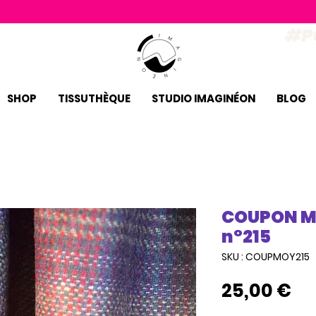
#P
SHOP
TISSUTHÈQUE
STUDIO IMAGINÉON
BLOG
COUPON MO
n°215
SKU : COUPMOY215
Pr
25,00 €