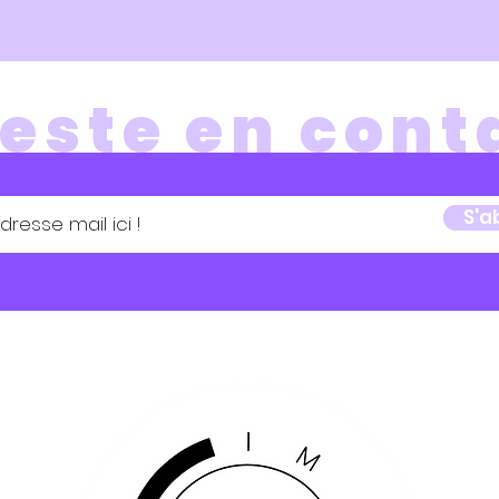
este en cont
S'a