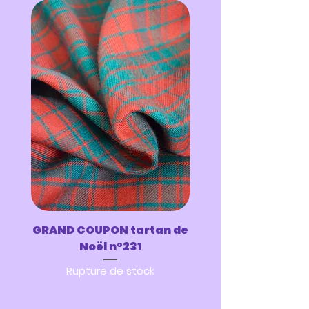
GRAND COUPON tartan de
GRAND COUPON tar
Noël n°231
Rupture de stock