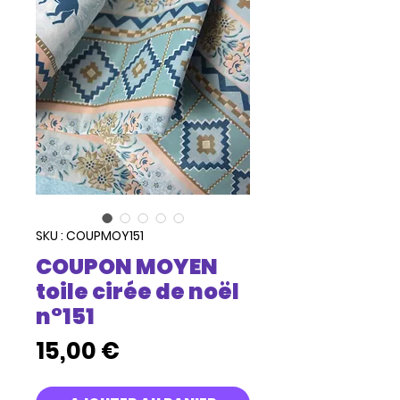
SKU : COUPMOY151
COUPON MOYEN
toile cirée de noël
n°151
Prix
15,00 €