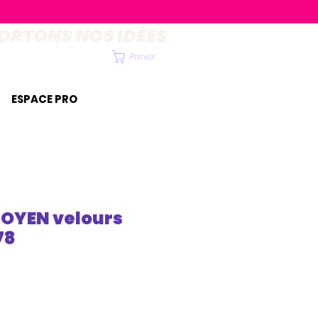
ORTONS NOS IDÉES
Panier
ESPACE PRO
OYEN velours
78
x