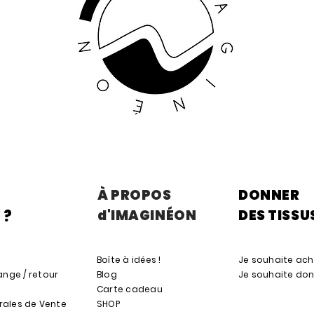
À PROPOS
DONNER
d'IMAGINÉON
DES TISSU
 ?
Boîte à idées !
Je souhaite ach
nge / retour
Blog
Je souhaite don
s
Carte cadeau
rales de Vente
SHOP