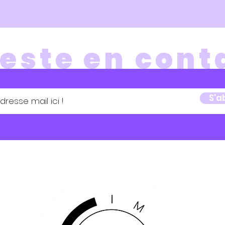
este en cont
S'a