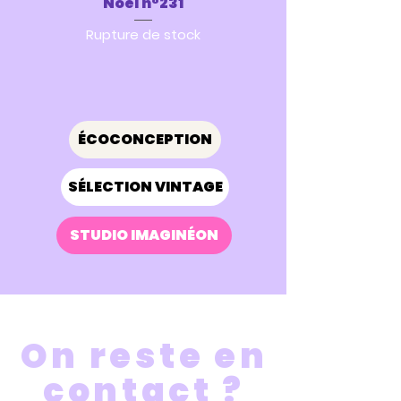
Noël n°231
mode responsables et
écologiques qui ont très peu
Rupture de stock
voyagé
.
ÉCOCONCEPTION
SÉLECTION VINTAGE
STUDIO IMAGINÉON
On reste en
contact ?